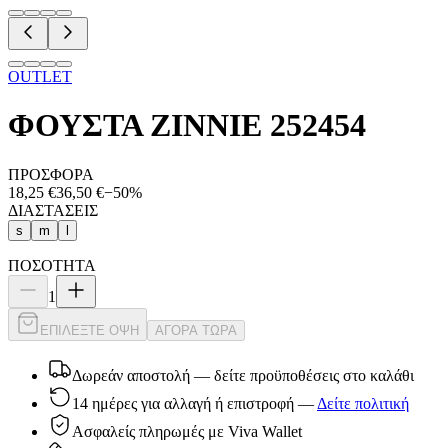
OUTLET
ΦΟΥΣΤΑ ZINNIE 252454
ΠΡΟΣΦΟΡΑ
18,25 €
36,50 €
−
50
%
ΔΙΑΣΤΑΣΕΙΣ
s
m
l
ΠΟΣΟΤΗΤΑ
1
ΕΠΙΛΕΞΤΕ ΟΨΗ
ΑΓΟΡΑ ΤΩΡΑ
Δωρεάν αποστολή — δείτε προϋποθέσεις στο καλάθι
14 ημέρες για αλλαγή ή επιστροφή
—
Δείτε πολιτική
Ασφαλείς πληρωμές με Viva Wallet