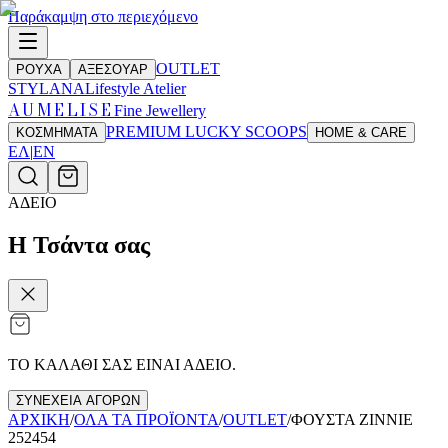
Παράκαμψη στο περιεχόμενο
OUTLET
ΡΟΥΧΑ
ΑΞΕΣΟΥΑΡ
STYLANA
Lifestyle Atelier
AUMELISE
Fine Jewellery
PREMIUM LUCKY SCOOPS
ΚΟΣΜΗΜΑΤΑ
HOME & CARE
ΕΛ
|
EN
ΑΔΕΙΟ
Η Τσάντα σας
ΤΟ ΚΑΛΑΘΙ ΣΑΣ ΕΙΝΑΙ ΑΔΕΙΟ.
ΣΥΝΕΧΕΙΑ ΑΓΟΡΩΝ
ΑΡΧΙΚΗ
/
ΟΛΑ ΤΑ ΠΡΟΪΟΝΤΑ
/
OUTLET
/
ΦΟΥΣΤΑ ZINNIE
252454